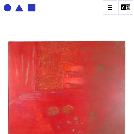
BERNADETTE DELRIEU
BIOGRAPHIE
CATALOGUE DES OEUVRES
ECRITURE DE LUMIÈRE
PHOTO / PEINTURE
TÉNÈBRES ET LUMIÈRE
CONTACT