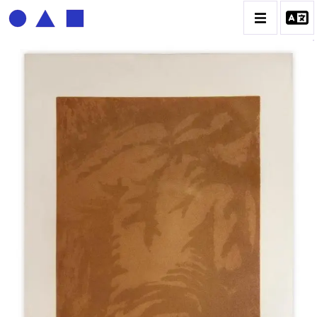
BERNADETTE DELRIEU
BIOGRAPHIE
CATALOGUE DES OEUVRES
ECRITURE DE LUMIÈRE
PHOTO / PEINTURE
TÉNÈBRES ET LUMIÈRE
CONTACT