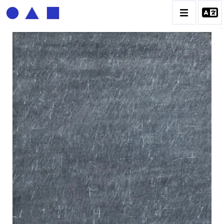
BERNADETTE DELRIEU
BIOGRAPHIE
CATALOGUE DES OEUVRES
ECRITURE DE LUMIÈRE
PHOTO / PEINTURE
TÉNÈBRES ET LUMIÈRE
CONTACT