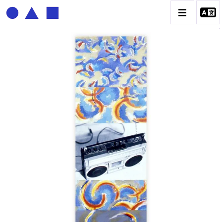
BERNADETTE DELRIEU
BIOGRAPHIE
CATALOGUE DES OEUVRES
ECRITURE DE LUMIÈRE
PHOTO / PEINTURE
TÉNÈBRES ET LUMIÈRE
CONTACT