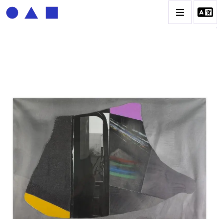
BERNADETTE DELRIEU
BIOGRAPHIE
CATALOGUE DES OEUVRES
ECRITURE DE LUMIÈRE
PHOTO / PEINTURE
TÉNÈBRES ET LUMIÈRE
CONTACT