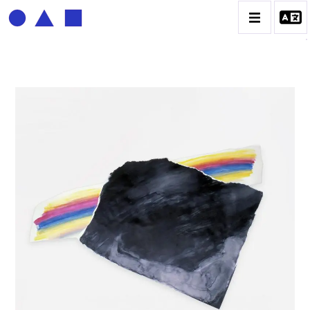
BERNADETTE DELRIEU
BIOGRAPHIE
CATALOGUE DES OEUVRES
ECRITURE DE LUMIÈRE
PHOTO / PEINTURE
TÉNÈBRES ET LUMIÈRE
CONTACT