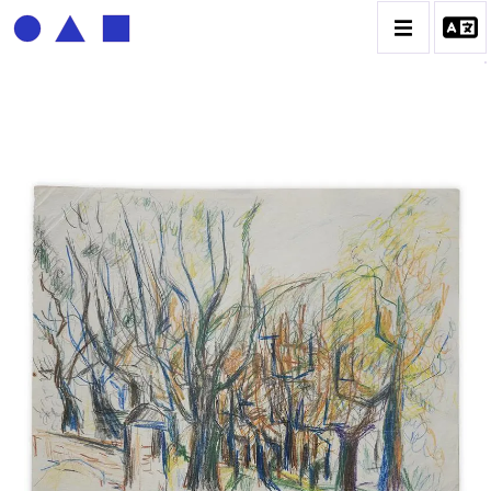
BERNADETTE DELRIEU
BIOGRAPHIE
CATALOGUE DES OEUVRES
ECRITURE DE LUMIÈRE
PHOTO / PEINTURE
TÉNÈBRES ET LUMIÈRE
CONTACT