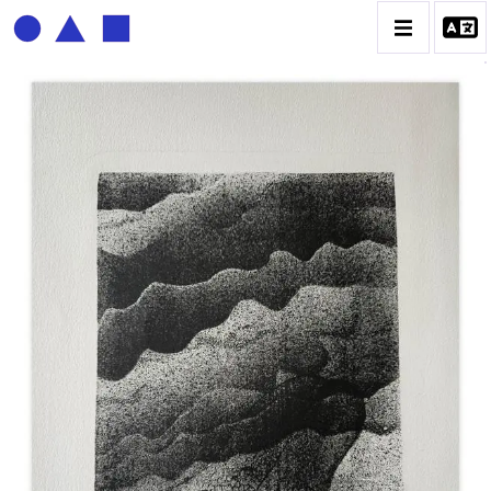
BERNADETTE DELRIEU
BIOGRAPHIE
CATALOGUE DES OEUVRES
ECRITURE DE LUMIÈRE
PHOTO / PEINTURE
TÉNÈBRES ET LUMIÈRE
CONTACT