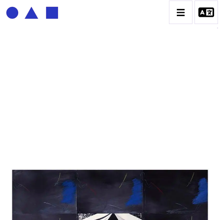
BERNADETTE DELRIEU
BIOGRAPHIE
CATALOGUE DES OEUVRES
ECRITURE DE LUMIÈRE
PHOTO / PEINTURE
TÉNÈBRES ET LUMIÈRE
CONTACT