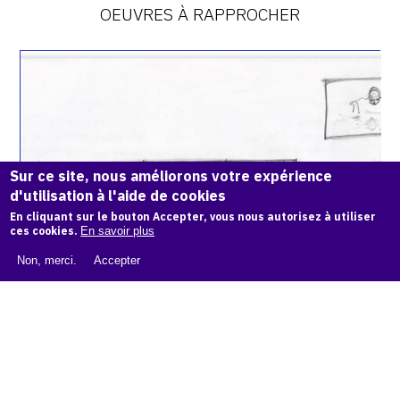
OEUVRES À RAPPROCHER
Catalogue
raisonné,
Bernadette
Delrieu,
Je
ne
suis
Sur ce site, nous améliorons votre expérience
pas
d'utilisation à l'aide de cookies
là,
Esquisses
En cliquant sur le bouton Accepter, vous nous autorisez à utiliser
ces cookies.
En savoir plus
-
1981-
Non, merci.
Accepter
1982
JE NE SUIS PAS LÀ, ESQUISSES - 1981-1982