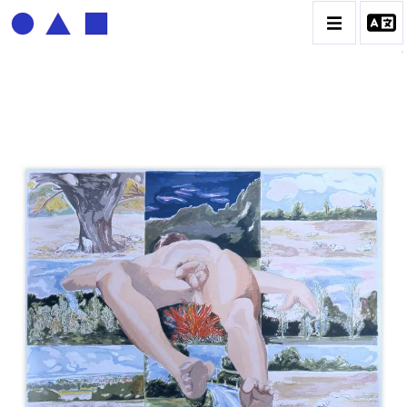
BERNADETTE DELRIEU
BIOGRAPHIE
CATALOGUE DES OEUVRES
ECRITURE DE LUMIÈRE
PHOTO / PEINTURE
TÉNÈBRES ET LUMIÈRE
CONTACT