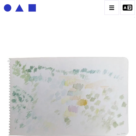
BERNADETTE DELRIEU
BIOGRAPHIE
CATALOGUE DES OEUVRES
ECRITURE DE LUMIÈRE
PHOTO / PEINTURE
TÉNÈBRES ET LUMIÈRE
CONTACT