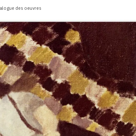
CATALOGUE DES OEUVRES
alogue des oeuvres
ECRITURE DE LUMIÈRE
PHOTO / PEINTURE
TÉNÈBRES ET LUMIÈRE
CONTACT