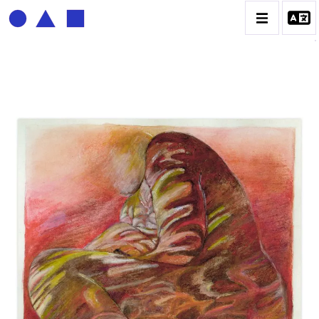
BERNADETTE DELRIEU
BIOGRAPHIE
CATALOGUE DES OEUVRES
ECRITURE DE LUMIÈRE
PHOTO / PEINTURE
TÉNÈBRES ET LUMIÈRE
CONTACT