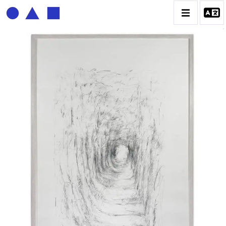
BERNADETTE DELRIEU
BIOGRAPHIE
CATALOGUE DES OEUVRES
ECRITURE DE LUMIÈRE
PHOTO / PEINTURE
TÉNÈBRES ET LUMIÈRE
CONTACT