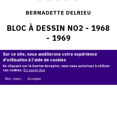
BERNADETTE DELRIEU
BLOC À DESSIN NO2 - 1968
- 1969
Sur ce site, nous améliorons votre expérience
d'utilisation à l'aide de cookies
42 x 59 cm. ( couverture : 42 x 59,4 cm )
En cliquant sur le bouton Accepter, vous nous autorisez à utiliser
ces cookies.
En savoir plus
© Atelier Bernadette Delrieu
Non, merci.
Accepter
Demande d'information