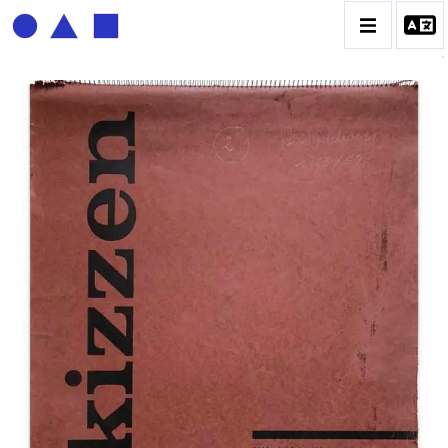
BERNADETTE DELRIEU
BIOGRAPHIE
CATALOGUE DES OEUVRES
ECRITURE DE LUMIÈRE
PHOTO / PEINTURE
TÉNÈBRES ET LUMIÈRE
CONTACT