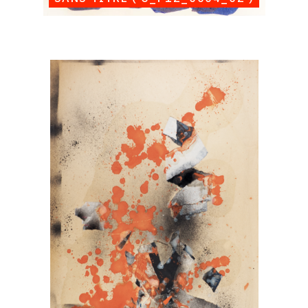
Catalogue
raisonné,
Albert
Chubac,
Sans
titre
(
C_P12_0004_03
)