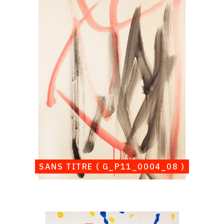
Albert
Chubac,
Sans
titre
(
G_P11_0004_08
)
SANS TITRE ( G_P11_0004_08 )
Catalogue