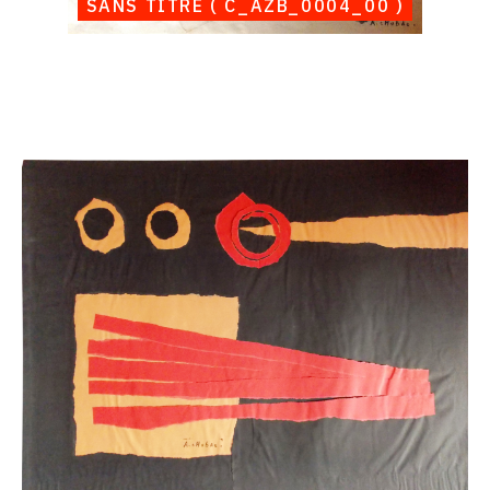
SANS TITRE ( C_AZB_0004_00 )
Catalogue
raisonné,
Albert
Chubac,
Sans
titre
(
C_AZB_0008_00
)