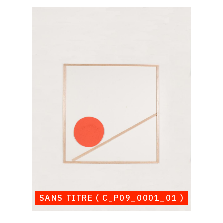
Catalogue
raisonné,
Albert
Chubac,
Sans
titre
(
C_P09_0001_01
)
SANS TITRE ( C_P09_0001_01 )