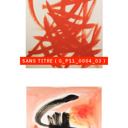
SANS TITRE ( G_P11_0004_03 )
Catalogue
raisonné,
Albert
Chubac,
Sans
titre
(