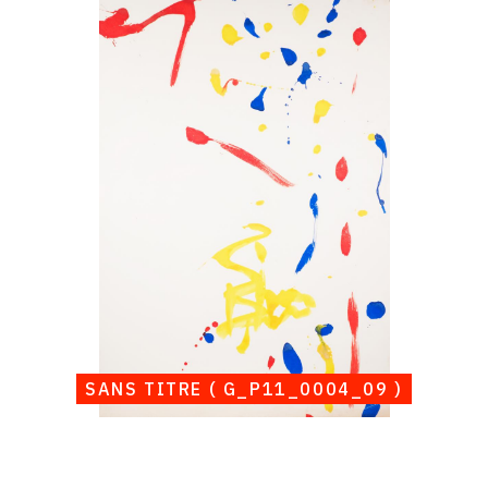
raisonné,
Albert
Chubac,
Sans
titre
(
G_P11_0004_09
)
SANS TITRE ( G_P11_0004_09 )