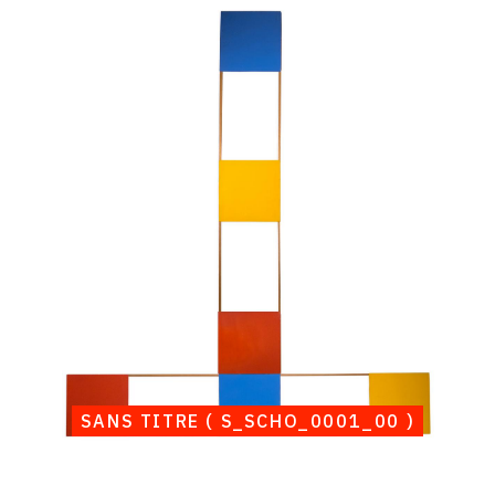
Catalogue
raisonné,
Albert
Chubac,
Sans
titre
(
S_SCHO_0001_00
)
SANS TITRE ( S_SCHO_0001_00 )