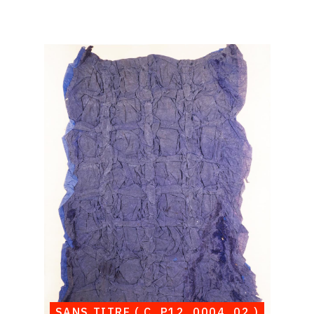
Catalogue
raisonné,
Albert
Chubac,
Sans
titre
(
C_P12_0004_02
)
SANS TITRE ( C_P12_0004_02 )