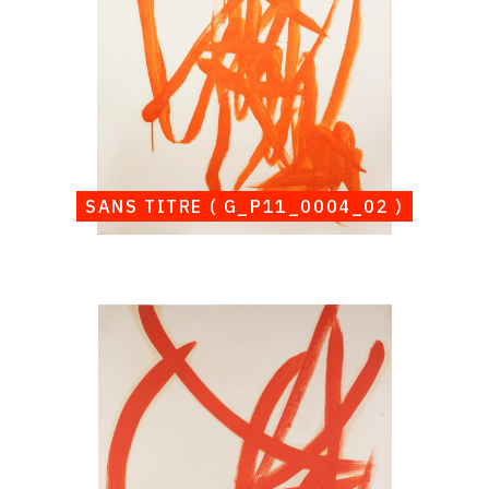
SANS TITRE ( G_P11_0004_02 )
Catalogue
raisonné,
Albert
Chubac,
Sans
titre
(
G_P11_0004_03
)