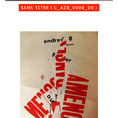
SANS TITRE ( C_AZB_0008_00 )
Catalogue
raisonné,
Albert
Chubac,
Sans
titre
(
C_AZB_0013_00
)