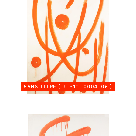
titre
(
G_P11_0004_06
)
SANS TITRE ( G_P11_0004_06 )
Catalogue
raisonné,
Albert