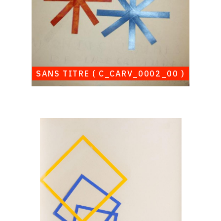
SANS TITRE ( C_CARV_0002_00 )
Catalogue
raisonné,
Albert
Chubac,
Sans
titre
(
C_LAR_0002_00
)