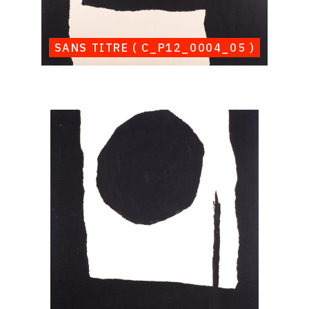
SANS TITRE ( C_P12_0004_05 )
Catalogue
raisonné,
Albert
Chubac,
Sans
titre
(
C_P12_0004_06
)