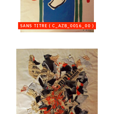
SANS TITRE ( C_AZB_0016_00 )
Catalogue
raisonné,
Albert
Chubac,
Sans
titre
(
C_AZB_0017_00
)