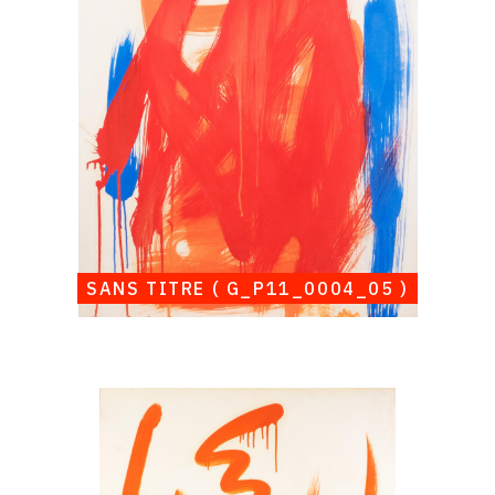
(
G_P11_0004_05
)
SANS TITRE ( G_P11_0004_05 )
Catalogue
raisonné,
Albert
Chubac,
Sans