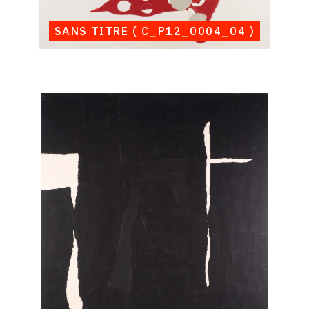
SANS TITRE ( C_P12_0004_04 )
Catalogue
raisonné,
Albert
Chubac,
Sans
titre
(
C_P12_0004_05
)