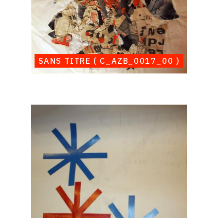
SANS TITRE ( C_AZB_0017_00 )
Catalogue
raisonné,
Albert
Chubac,
Sans
titre
(
C_CARV_0002_00
)