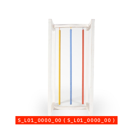
Catalogue
raisonné,
Albert
Chubac,
S_L01_0000_00
(
S_L01_0000_00
)
S_L01_0000_00 ( S_L01_0000_00 )