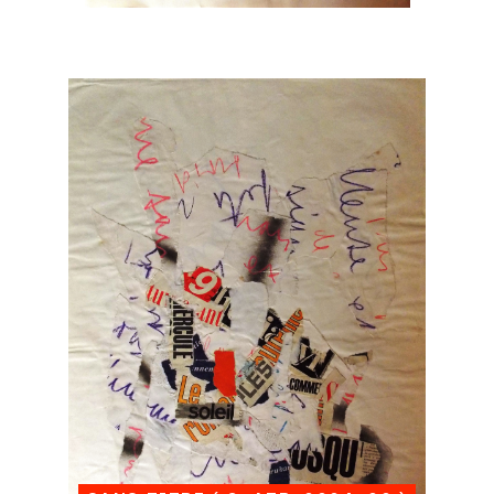
Catalogue
raisonné,
Albert
Chubac,
Sans
titre
(
C_AZB_0004_00
)