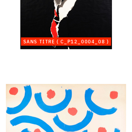
SANS TITRE ( C_P12_0004_08 )
Catalogue
raisonné,
Albert
Chubac,
Sans
titre
(
G_P11_0004_01
)