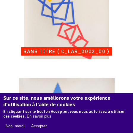
SANS TITRE ( C_LAR_0002_00 )
Catalogue
raisonné,
Albert
Sur ce site, nous améliorons votre expérience
Chubac,
d'utilisation à l'aide de cookies
Sans
titre
En cliquant sur le bouton Accepter, vous nous autorisez à utiliser
ces cookies.
En savoir plus
(
C_LHC_0050_00
Non, merci.
Accepter
)