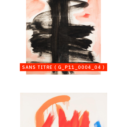
G_P11_0004_04
)
SANS TITRE ( G_P11_0004_04 )
Catalogue
raisonné,
Albert
Chubac,
Sans
titre