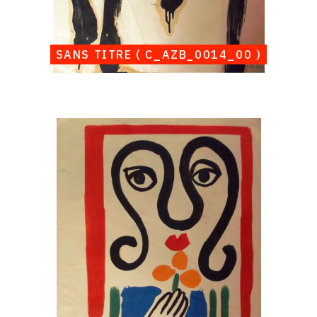
SANS TITRE ( C_AZB_0014_00 )
Catalogue
raisonné,
Albert
Chubac,
Sans
titre
(
C_AZB_0016_00
)