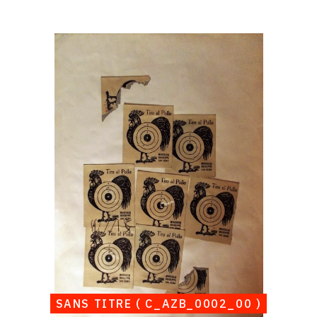
Catalogue
raisonné,
Albert
Chubac,
Sans
titre
(
C_AZB_0002_00
)
SANS TITRE ( C_AZB_0002_00 )