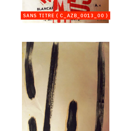
SANS TITRE ( C_AZB_0013_00 )
Catalogue
raisonné,
Albert
Chubac,
Sans
titre
(
C_AZB_0014_00
)