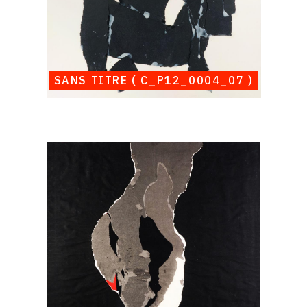
SANS TITRE ( C_P12_0004_07 )
Catalogue
raisonné,
Albert
Chubac,
Sans
titre
(
C_P12_0004_08
)