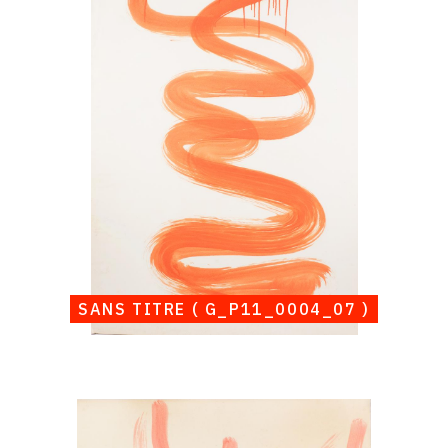
Chubac,
Sans
titre
(
G_P11_0004_07
)
SANS TITRE ( G_P11_0004_07 )
Catalogue
raisonné,