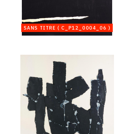
SANS TITRE ( C_P12_0004_06 )
Catalogue
raisonné,
Albert
Chubac,
Sans
titre
(
C_P12_0004_07
)