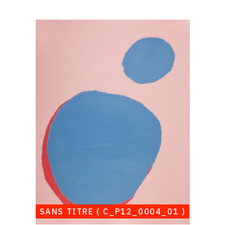
Catalogue
raisonné,
Albert
Chubac,
Sans
titre
(
C_P12_0004_01
)
SANS TITRE ( C_P12_0004_01 )