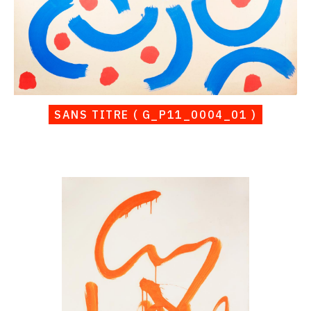
SANS TITRE ( G_P11_0004_01 )
Catalogue
raisonné,
Albert
Chubac,
Sans
titre
(
G_P11_0004_02
)