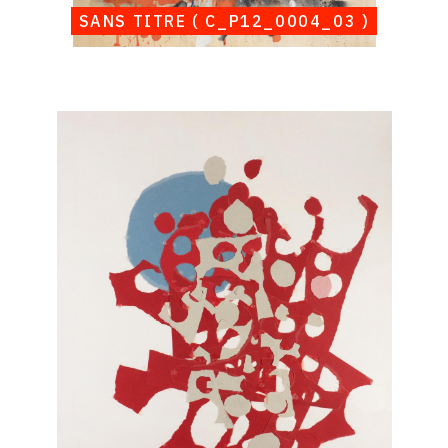
SANS TITRE ( C_P12_0004_03 )
Catalogue
raisonné,
Albert
Chubac,
Sans
titre
(
C_P12_0004_04
)