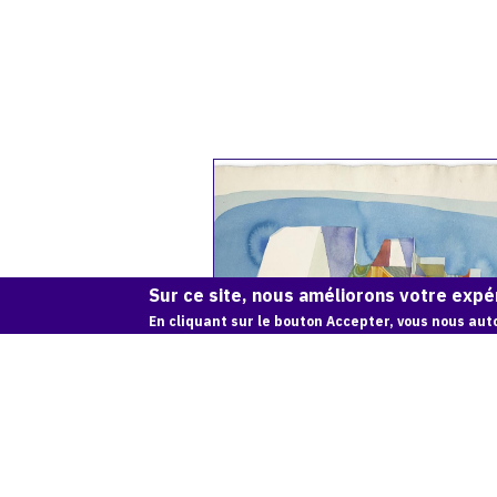
Catalogue
raisonné,
Adolphe
Deville,
Le
rocher
Sur ce site, nous améliorons votre expér
de
En cliquant sur le bouton Accepter, vous nous auto
Saignon,
1974
LE ROCHER DE SAIGNON, 1974