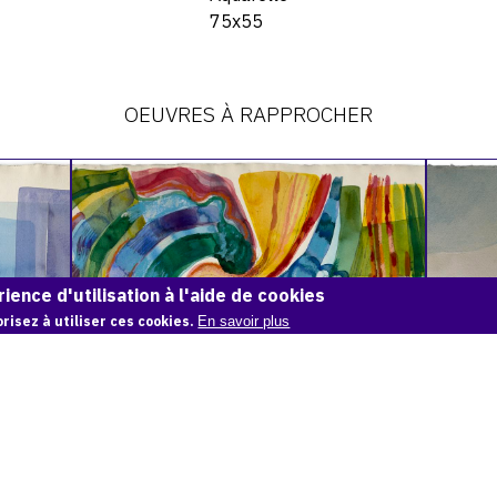
75x55
OEUVRES À RAPPROCHER
Catalogue
Catalog
raisonné,
raisonné
Adolphe
Adolphe
Deville,
Deville,
Pasyage
Champs
mouvementé,
en
ience d'utilisation à l'aide de cookies
1974
terrasse
risez à utiliser ces cookies.
En savoir plus
1974
PASYAGE MOUVEMENTÉ, 1974