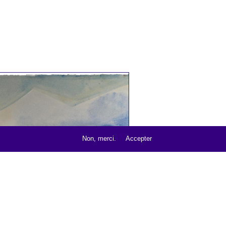
ue
,
,
Non, merci.
Accepter
CHAMPS EN TERRASSE, 1974