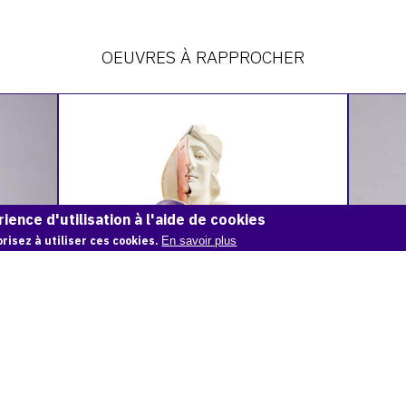
OEUVRES À RAPPROCHER
Catalogue
Catalog
raisonné,
raisonné
Adolphe
Adolphe
Deville,
Deville,
Buste
Tête
cubiste,
fantasq
2002
ience d'utilisation à l'aide de cookies
risez à utiliser ces cookies.
En savoir plus
BUSTE CUBISTE, 2002