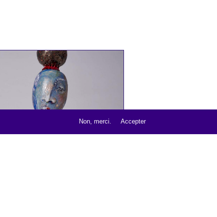
ue
,
ue
Non, merci.
Accepter
TÊTE FANTASQUE