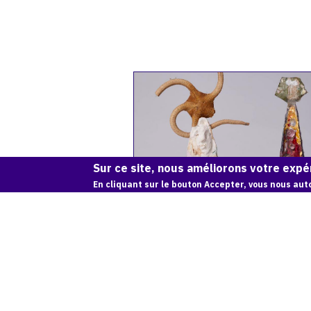
Catalogue
raisonné,
Adolphe
Deville,
petites
figures
fantasques
Sur ce site, nous améliorons votre expér
En cliquant sur le bouton Accepter, vous nous auto
PETITES FIGURES FANTASQUES