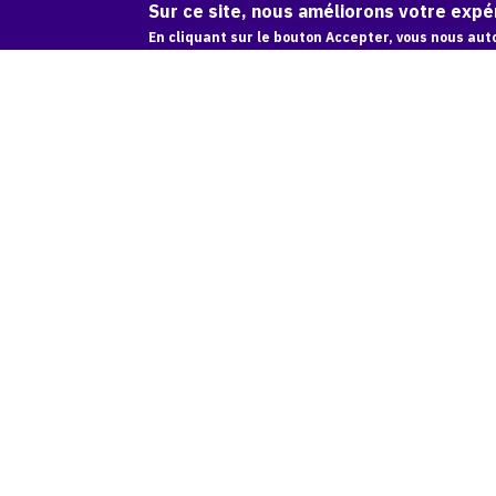
Sur ce site, nous améliorons votre expér
Catalogue
En cliquant sur le bouton Accepter, vous nous auto
raisonné,
Adolphe
Deville,
Le
rouge
et
le
noir,
1963
LE ROUGE ET LE NOIR, 1963