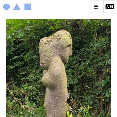
ACHIAM
BIOGRAPHIE
LA PROMENADE DES JARDINS À SÈVRES
CATALOGUE DES OEUVRES
ANIMAUX & PLANTES
BIBLIQUE
ENGAGEMENTS & SOCIÉTÉ
MUSIQUE & DANSE