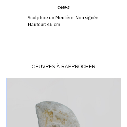
CA49-2
Sculpture en Meulière.
Non signée.
Hauteur: 46 cm
OEUVRES À RAPPROCHER
Catalogue
raisonné,
Achiam,
Tête
(Calcaire)
-
1948