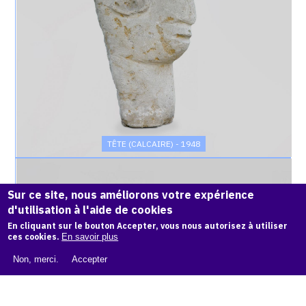
TÊTE (CALCAIRE) - 1948
Catalogue
raisonné,
Sur ce site, nous améliorons votre expérience
Achiam,
d'utilisation à l'aide de cookies
La
Parisienne
En cliquant sur le bouton Accepter, vous nous autorisez à utiliser
-
ces cookies.
En savoir plus
1948
Non, merci.
Accepter