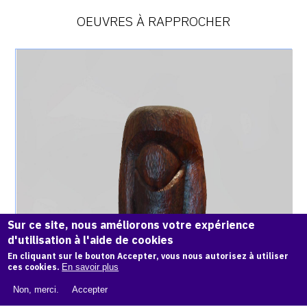
OEUVRES À RAPPROCHER
Catalogue
raisonné,
Achiam,
Grande
Tête
à
2
faces
-
Cèdre
-
1985
Sur ce site, nous améliorons votre expérience
d'utilisation à l'aide de cookies
En cliquant sur le bouton Accepter, vous nous autorisez à utiliser
ces cookies.
En savoir plus
Non, merci.
Accepter