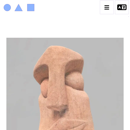
ACHIAM
BIOGRAPHIE
LA PROMENADE DES JARDINS À SÈVRES
CATALOGUE DES OEUVRES
ANIMAUX & PLANTES
BIBLIQUE
ENGAGEMENTS & SOCIÉTÉ
MUSIQUE & DANSE