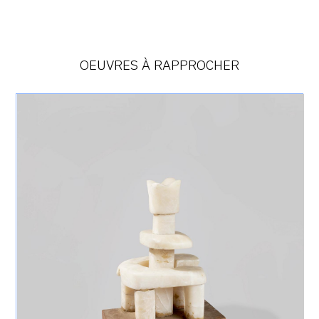
OEUVRES À RAPPROCHER
Catalogue
raisonné,
Achiam,
Grande
Fleur
-
Albâtre
-
1965