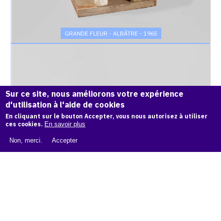
GRANDE FLEUR - ALBÂTRE - 1965
Catalogue
raisonné,
Achiam,
Petite
Fleur
Sur ce site, nous améliorons votre expérience
(Albâtre)
d'utilisation à l'aide de cookies
-
En cliquant sur le bouton Accepter, vous nous autorisez à utiliser
1965
ces cookies.
En savoir plus
Non, merci.
Accepter