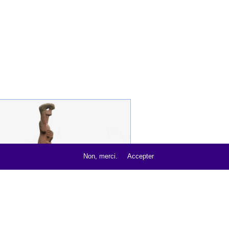
ue
,
Non, merci.
Accepter