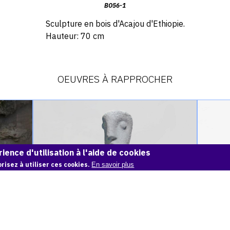
BO56-1
Sculpture en bois d'Acajou d'Ethiopie.
Hauteur: 70 cm
OEUVRES À RAPPROCHER
Catalogue
Catalog
raisonné,
raisonné
Achiam,
Achiam,
Moïse
La
-
Tour
ience d'utilisation à l'aide de cookies
Marbre
de
risez à utiliser ces cookies.
En savoir plus
-
Babel
1966
-
1956