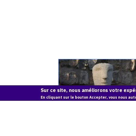
Catalogue
raisonné,
Achiam,
Astarté
-
Sur ce site, nous améliorons votre expér
Calcaire
En cliquant sur le bouton Accepter, vous nous auto
-
1988