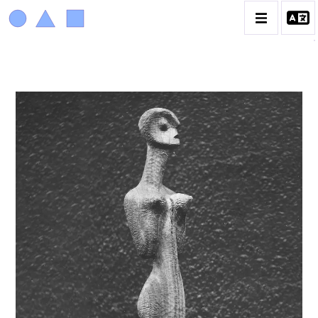
ACHIAM
BIOGRAPHIE
LA PROMENADE DES JARDINS À SÈVRES
CATALOGUE DES OEUVRES
ANIMAUX & PLANTES
BIBLIQUE
ENGAGEMENTS & SOCIÉTÉ
MUSIQUE & DANSE