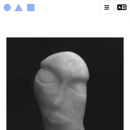
ACHIAM
BIOGRAPHIE
LA PROMENADE DES JARDINS À SÈVRES
CATALOGUE DES OEUVRES
ANIMAUX & PLANTES
BIBLIQUE
ENGAGEMENTS & SOCIÉTÉ
MUSIQUE & DANSE