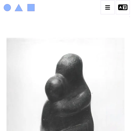
ACHIAM
BIOGRAPHIE
LA PROMENADE DES JARDINS À SÈVRES
CATALOGUE DES OEUVRES
ANIMAUX & PLANTES
BIBLIQUE
ENGAGEMENTS & SOCIÉTÉ
MUSIQUE & DANSE