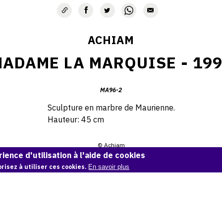
ACHIAM
ADAME LA MARQUISE - 19
MA96-2
Sculpture en marbre de Maurienne.
Hauteur: 45 cm
© Achiam
ience d'utilisation à l'aide de cookies
Demande d'information
risez à utiliser ces cookies.
En savoir plus