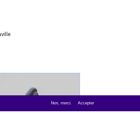
ville
ue
,
Non, merci.
Accepter