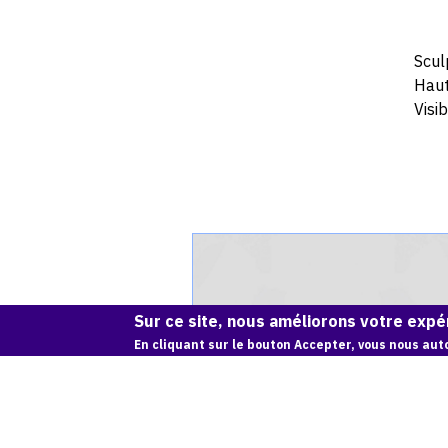
Scul
Haut
Visi
Catalogue
raisonné,
Achiam,
L'Oiseau
Sur ce site, nous améliorons votre expér
(Marbre)
En cliquant sur le bouton Accepter, vous nous auto
-
1995