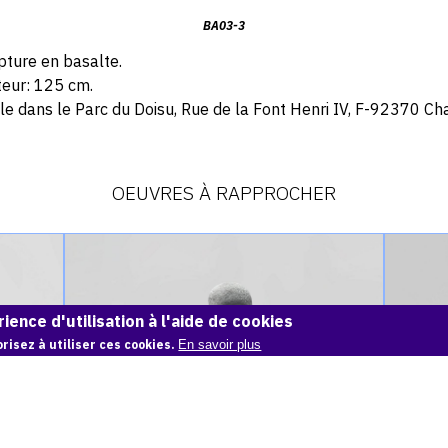
BA03-3
pture en basalte.
eur:
125 cm.
ble dans le Parc du Doisu, Rue de la Font Henri IV, F-92370 Cha
OEUVRES À RAPPROCHER
Catalogue
Catalog
raisonné,
raisonné
Achiam,
Achiam,
Méditation
Belle
ience d'utilisation à l'aide de cookies
(Basalte)
(Bronze)
risez à utiliser ces cookies.
En savoir plus
-
-
1987
1992