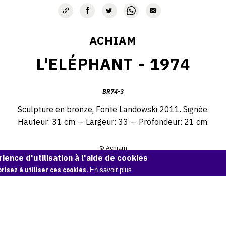
ACHIAM
L'ELÉPHANT - 1974
BR74-3
Sculpture en bronze,
Fonte Landowski 2011. Signée.
Hauteur: 31 cm — Largeur: 33 — Profondeur: 21 cm.
© Achiam
ience d'utilisation à l'aide de cookies
Demande d'information
risez à utiliser ces cookies.
En savoir plus