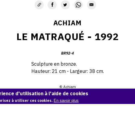
ACHIAM
LE MATRAQUÉ - 1992
BR92-4
Sculpture en bronze.
Hauteur: 21 cm - Largeur: 38 cm.
© Achiam
ience d'utilisation à l'aide de cookies
Demande d'information
risez à utiliser ces cookies.
En savoir plus