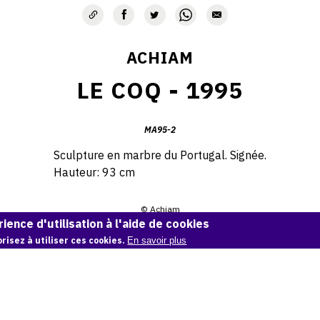
ACHIAM
LE COQ - 1995
MA95-2
Sculpture en marbre du Portugal. Signée.
Hauteur: 93 cm
© Achiam
ience d'utilisation à l'aide de cookies
Demande d'information
risez à utiliser ces cookies.
En savoir plus