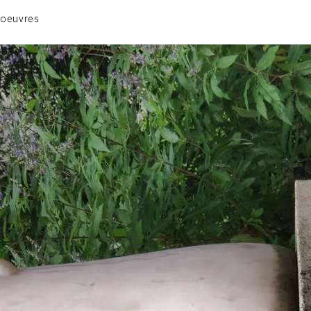
ANIMAUX & PLANTES
 oeuvres
BIBLIQUE
ENGAGEMENTS & SOCIÉTÉ
MUSIQUE & DANSE
VIE & SENTIMENTS
VISAGES
CONTACT