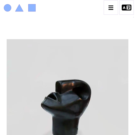
ACHIAM
BIOGRAPHIE
LA PROMENADE DES JARDINS À SÈVRES
CATALOGUE DES OEUVRES
ANIMAUX & PLANTES
BIBLIQUE
ENGAGEMENTS & SOCIÉTÉ
MUSIQUE & DANSE