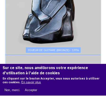
JOUEUR DE GUITARE (BRONZE) - 1976
Catalogue
raisonné,
Sur ce site, nous améliorons votre expérience
Achiam,
d'utilisation à l'aide de cookies
Joueur
de
En cliquant sur le bouton Accepter, vous nous autorisez à utiliser
Guitare
ces cookies.
En savoir plus
(Serpentine)
Non, merci.
Accepter
-
1976