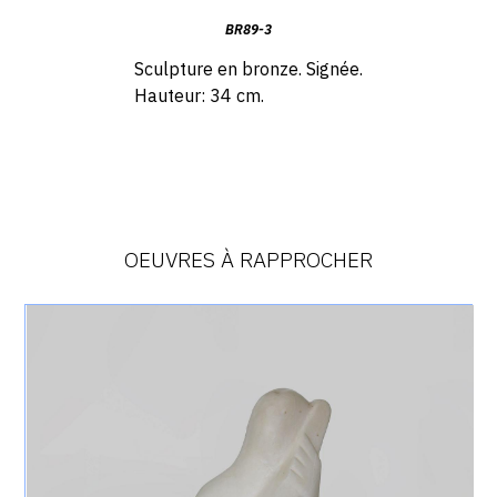
BR89-3
Sculpture en bronze. Signée.
Hauteur:
34 cm.
OEUVRES À RAPPROCHER
Catalogue
raisonné,
Achiam,
Joueur
de
Contrebasse
(Albâtre)
1989