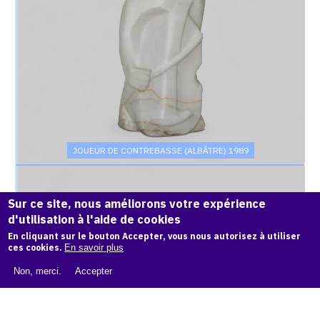
JOUEUR DE CONTREBASSE (ALBÂTRE) 1989
Catalogue
raisonné,
Sur ce site, nous améliorons votre expérience
Achiam,
d'utilisation à l'aide de cookies
Joueur
de
En cliquant sur le bouton Accepter, vous nous autorisez à utiliser
Guitare
ces cookies.
En savoir plus
(Serpentine)
Non, merci.
Accepter
-
1976