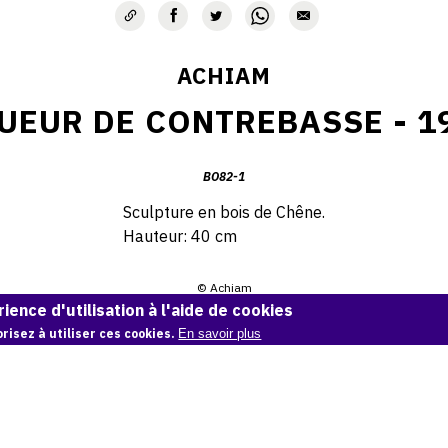
ACHIAM
UEUR DE CONTREBASSE - 1
BO82-1
Sculpture en bois de Chêne.
Hauteur: 40 cm
© Achiam
ience d'utilisation à l'aide de cookies
Demande d'information
risez à utiliser ces cookies.
En savoir plus