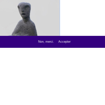
t
Non, merci.
Accepter
LE MENDIANT - 1964
ue
,