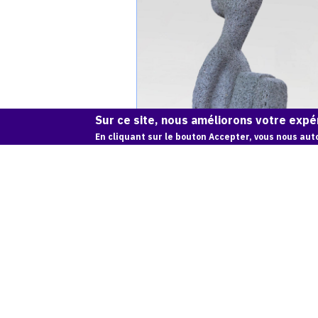
Achiam,
Job
-
Basalte
-
1990
Sur ce site, nous améliorons votre expér
En cliquant sur le bouton Accepter, vous nous auto
JOB - BASALTE - 1990
Catalogue
raisonné,
Achiam,
Job
(Serpentine)
-
1990