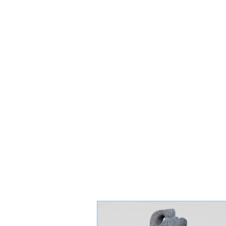
Catalogue
raisonné,