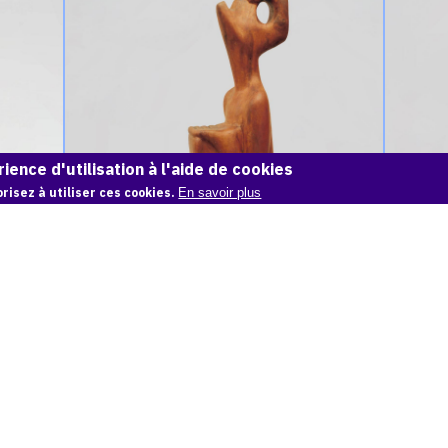
Achiam,
Achiam,
Job
Le
-
Mendian
Bois
-
d'IF
1964
-
1973
ience d'utilisation à l'aide de cookies
risez à utiliser ces cookies.
En savoir plus
JOB - BOIS D'IF - 1973
Catalogue
Catalog
raisonné,
raisonné
Achiam,
Achiam,
Job
Job
-
-
Bronze
Albâtre
-
-
1990
1964