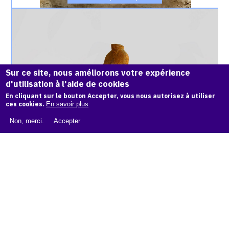
Catalogue
raisonné,
Achiam,
Jeune
Fille
(Peuplier)
Sur ce site, nous améliorons votre expérience
-
d'utilisation à l'aide de cookies
1990
En cliquant sur le bouton Accepter, vous nous autorisez à utiliser
ces cookies.
En savoir plus
Non, merci.
Accepter
JEUNE FILLE (PEUPLIER) - 1990
Catalogue