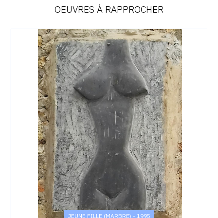
OEUVRES À RAPPROCHER
Catalogue
raisonné,
Achiam,
Jeune
Fille
(Marbre)
-
1995
JEUNE FILLE (MARBRE) - 1995