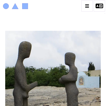
ACHIAM
BIOGRAPHIE
LA PROMENADE DES JARDINS À SÈVRES
CATALOGUE DES OEUVRES
ANIMAUX & PLANTES
BIBLIQUE
ENGAGEMENTS & SOCIÉTÉ
MUSIQUE & DANSE