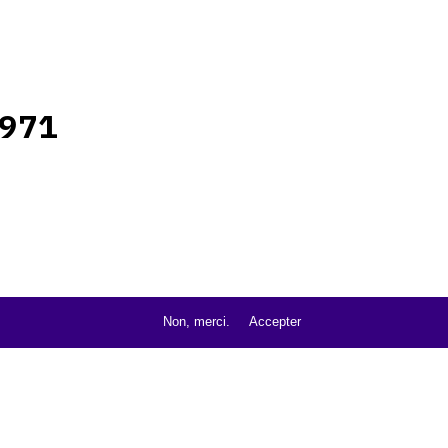
971
Non, merci.
Accepter