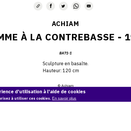
ACHIAM
MME À LA CONTREBASSE - 1
BA71-1
Sculpture en basalte.
Hauteur: 120 cm
© Achiam
ience d'utilisation à l'aide de cookies
Demande d'information
risez à utiliser ces cookies.
En savoir plus