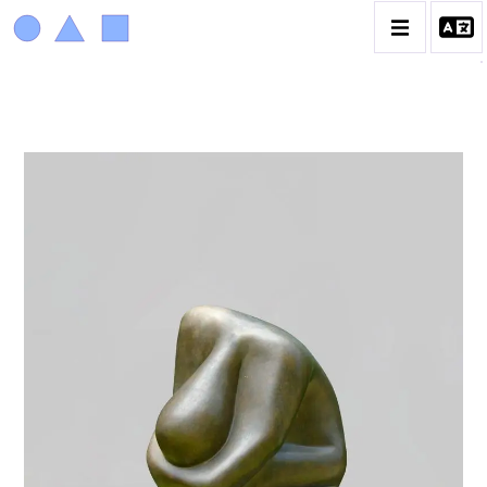
ACHIAM
BIOGRAPHIE
LA PROMENADE DES JARDINS À SÈVRES
CATALOGUE DES OEUVRES
ANIMAUX & PLANTES
BIBLIQUE
ENGAGEMENTS & SOCIÉTÉ
MUSIQUE & DANSE