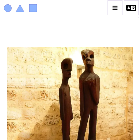
ACHIAM
BIOGRAPHIE
LA PROMENADE DES JARDINS À SÈVRES
CATALOGUE DES OEUVRES
ANIMAUX & PLANTES
BIBLIQUE
ENGAGEMENTS & SOCIÉTÉ
MUSIQUE & DANSE