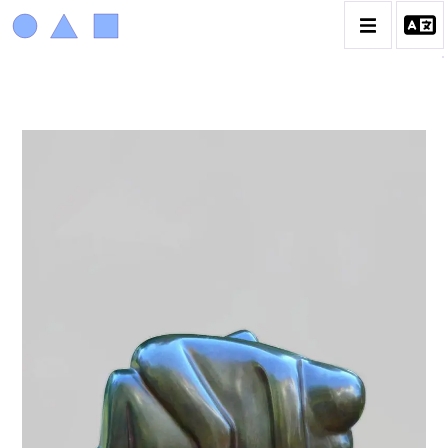
ACHIAM
BIOGRAPHIE
LA PROMENADE DES JARDINS À SÈVRES
CATALOGUE DES OEUVRES
ANIMAUX & PLANTES
BIBLIQUE
ENGAGEMENTS & SOCIÉTÉ
MUSIQUE & DANSE