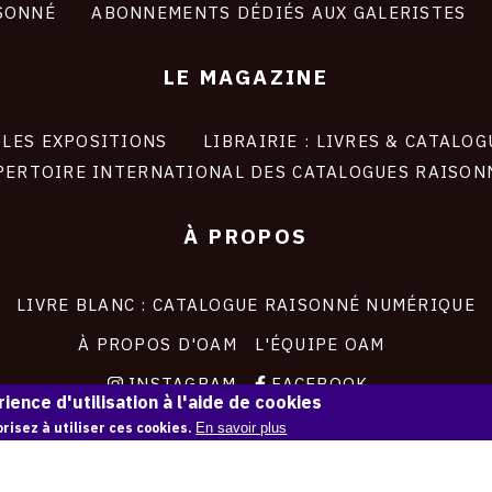
SONNÉ
ABONNEMENTS DÉDIÉS AUX GALERISTES
LE MAGAZINE
LES EXPOSITIONS
LIBRAIRIE : LIVRES & CATALOG
PERTOIRE INTERNATIONAL DES CATALOGUES RAISON
À PROPOS
LIVRE BLANC : CATALOGUE RAISONNÉ NUMÉRIQUE
À PROPOS D'OAM
L'ÉQUIPE OAM
INSTAGRAM
FACEBOOK
ience d'utilisation à l'aide de cookies
CGU
CGV
risez à utiliser ces cookies.
En savoir plus