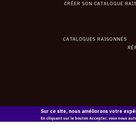
site
CRÉER SON CATALOGUE RAI
CATALOGUES RAISONNÉS
RÉ
Sur ce site, nous améliorons votre expér
En cliquant sur le bouton Accepter, vous nous auto