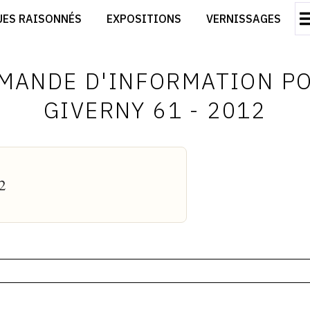
CRÉER SON SITE ARTISTE
UES RAISONNÉS
EXPOSITIONS
VERNISSAGES
CRÉER SON CATALOGUE D'EXPO
RT
PUBLIER SES EXPOSITIONS
ES
DEVENIR CONTRIBUTEUR
MANDE D'INFORMATION P
GIVERNY 61 - 2012
2