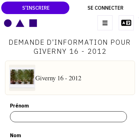
S'INSCRIRE
SE CONNECTER
LE MAGAZINE
Main
DEMANDE D'INFORMATION POUR
navigation
CATALOGUES RAISONNÉS
GIVERNY 16 - 2012
LES EXPOSITIONS
LES VERNISSAGES
Giverny 16 - 2012
ARCHIVES DES EXPOSITIONS
ACTUALITÉS DU MONDE DE L'ART
Prénom
LIBRAIRIE : LIVRES & CATALOGUES
LEXIQUE ARTISTIQUE
Nom