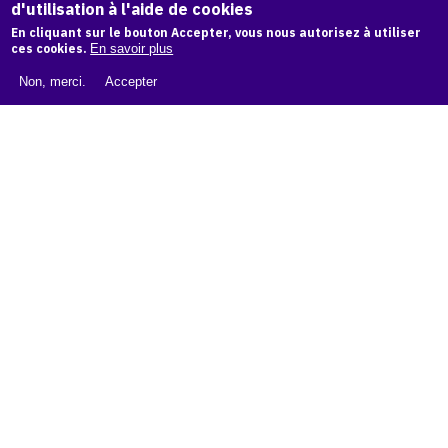
d'utilisation à l'aide de cookies
LIVRE BLANC : CATALOGUE RAISONNÉ NUMÉRIQUE
En cliquant sur le bouton Accepter, vous nous autorisez à utiliser
À PROPOS D'OAM
ces cookies.
En savoir plus
L'ÉQUIPE OAM
Non, merci.
Accepter
INSTAGRAM
FACEBOOK
CGU
CGV
contact
Contact
La plateforme de référence pour créer,
conserver et promouvoir l'Histoire de l'Art.
Des catalogues raisonnés aux archives
d'expositions.