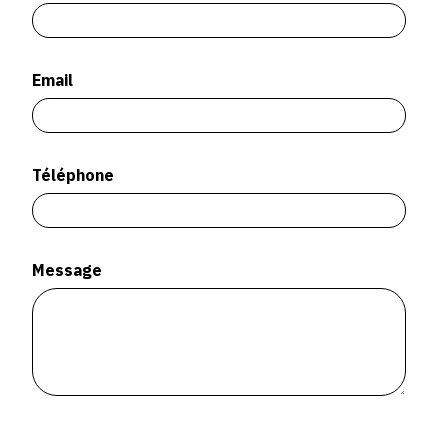
SERVICES
CRÉER SON CATALOGUE RAISONNÉ
Email
ABONNEMENTS DÉDIÉS AUX GALERISTES
CRÉER SON SITE ARTISTE
Téléphone
CRÉER SON CATALOGUE D'EXPO
PUBLIER SES EXPOSITIONS
DEVENIR CONTRIBUTEUR
Message
À PROPOS
L'ÉQUIPE OAM
À PROPOS D'OAM