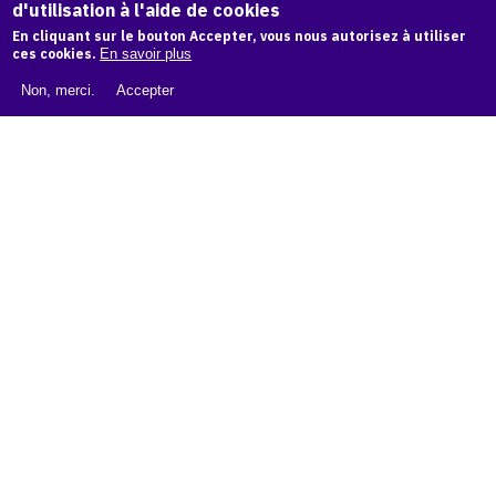
d'utilisation à l'aide de cookies
LIVRE BLANC : CATALOGUE RAISONNÉ NUMÉRIQUE
En cliquant sur le bouton Accepter, vous nous autorisez à utiliser
À PROPOS D'OAM
ces cookies.
En savoir plus
L'ÉQUIPE OAM
Non, merci.
Accepter
INSTAGRAM
FACEBOOK
CGU
CGV
contact
Contact
La plateforme de référence pour créer,
conserver et promouvoir l'Histoire de l'Art.
Des catalogues raisonnés aux archives
d'expositions.