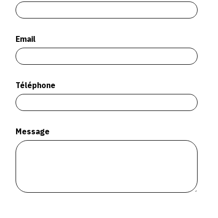
SERVICES
CRÉER SON CATALOGUE RAISONNÉ
Email
ABONNEMENTS DÉDIÉS AUX GALERISTES
CRÉER SON SITE ARTISTE
Téléphone
CRÉER SON CATALOGUE D'EXPO
PUBLIER SES EXPOSITIONS
DEVENIR CONTRIBUTEUR
Message
À PROPOS
L'ÉQUIPE OAM
À PROPOS D'OAM