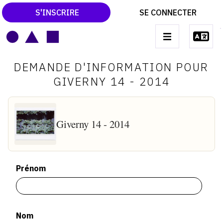
S'INSCRIRE
SE CONNECTER
LE MAGAZINE
Main
DEMANDE D'INFORMATION POUR
navigation
CATALOGUES RAISONNÉS
GIVERNY 14 - 2014
LES EXPOSITIONS
LES VERNISSAGES
Giverny 14 - 2014
ARCHIVES DES EXPOSITIONS
ACTUALITÉS DU MONDE DE L'ART
Prénom
LIBRAIRIE : LIVRES & CATALOGUES
LEXIQUE ARTISTIQUE
Nom