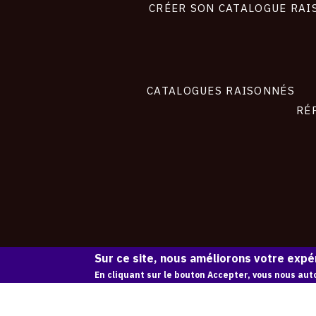
site
CRÉER SON CATALOGUE RAI
CATALOGUES RAISONNÉS
RÉ
Sur ce site, nous améliorons votre expér
En cliquant sur le bouton Accepter, vous nous auto