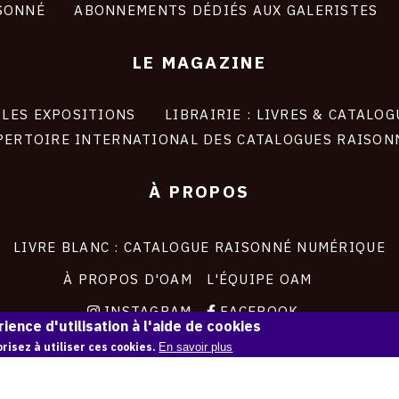
SONNÉ
ABONNEMENTS DÉDIÉS AUX GALERISTES
LE MAGAZINE
LES EXPOSITIONS
LIBRAIRIE : LIVRES & CATALOG
PERTOIRE INTERNATIONAL DES CATALOGUES RAISON
À PROPOS
LIVRE BLANC : CATALOGUE RAISONNÉ NUMÉRIQUE
À PROPOS D'OAM
L'ÉQUIPE OAM
INSTAGRAM
FACEBOOK
ience d'utilisation à l'aide de cookies
CGU
CGV
risez à utiliser ces cookies.
En savoir plus