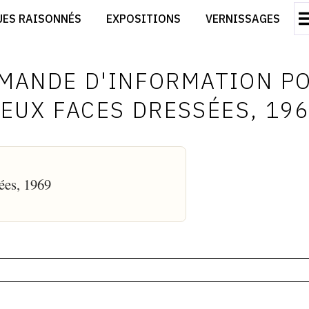
CRÉER SON SITE ARTISTE
UES RAISONNÉS
EXPOSITIONS
VERNISSAGES
CRÉER SON CATALOGUE D'EXPO
RT
PUBLIER SES EXPOSITIONS
ES
DEVENIR CONTRIBUTEUR
MANDE D'INFORMATION P
EUX FACES DRESSÉES, 19
ées, 1969