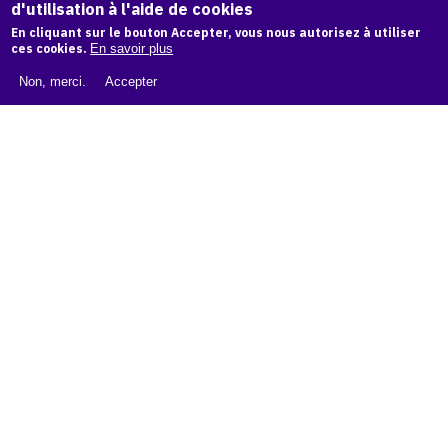
d'utilisation à l'aide de cookies
LIVRE BLANC : CATALOGUE RAISONNÉ NUMÉRIQUE
En cliquant sur le bouton Accepter, vous nous autorisez à utiliser
À PROPOS D'OAM
ces cookies.
En savoir plus
L'ÉQUIPE OAM
Non, merci.
Accepter
INSTAGRAM
FACEBOOK
CGU
CGV
contact
Contact
La plateforme de référence pour créer,
conserver et promouvoir l'Histoire de l'Art.
Des catalogues raisonnés aux archives
d'expositions.