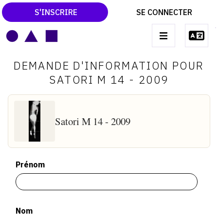
S'INSCRIRE
SE CONNECTER
LE MAGAZINE
Main
DEMANDE D'INFORMATION POUR
navigation
CATALOGUES RAISONNÉS
SATORI M 14 - 2009
LES EXPOSITIONS
LES VERNISSAGES
Satori M 14 - 2009
ARCHIVES DES EXPOSITIONS
ACTUALITÉS DU MONDE DE L'ART
Prénom
LIBRAIRIE : LIVRES & CATALOGUES
LEXIQUE ARTISTIQUE
Nom