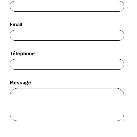
SERVICES
CRÉER SON CATALOGUE RAISONNÉ
Email
ABONNEMENTS DÉDIÉS AUX GALERISTES
CRÉER SON SITE ARTISTE
Téléphone
CRÉER SON CATALOGUE D'EXPO
PUBLIER SES EXPOSITIONS
DEVENIR CONTRIBUTEUR
Message
À PROPOS
L'ÉQUIPE OAM
À PROPOS D'OAM