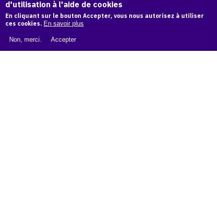
d'utilisation à l'aide de cookies
LIVRE BLANC : CATALOGUE RAISONNÉ NUMÉRIQUE
En cliquant sur le bouton Accepter, vous nous autorisez à utiliser
À PROPOS D'OAM
ces cookies.
En savoir plus
L'ÉQUIPE OAM
Non, merci.
Accepter
INSTAGRAM
FACEBOOK
CGU
CGV
contact
Contact
La plateforme de référence pour créer,
conserver et promouvoir l'Histoire de l'Art.
Des catalogues raisonnés aux archives
d'expositions.