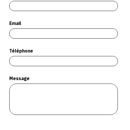
SERVICES
CRÉER SON CATALOGUE RAISONNÉ
Email
ABONNEMENTS DÉDIÉS AUX GALERISTES
CRÉER SON SITE ARTISTE
Téléphone
CRÉER SON CATALOGUE D'EXPO
PUBLIER SES EXPOSITIONS
DEVENIR CONTRIBUTEUR
Message
À PROPOS
L'ÉQUIPE OAM
À PROPOS D'OAM